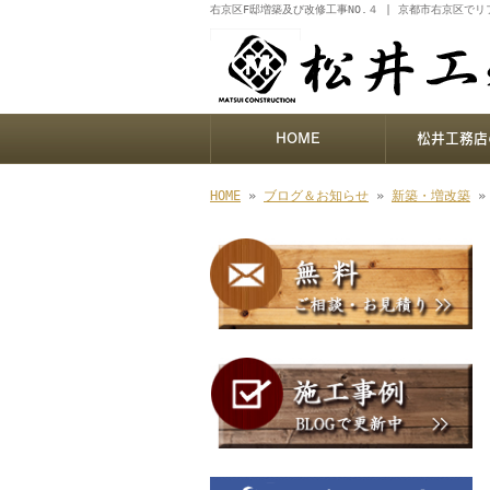
右京区F邸増築及び改修工事NO.４ | 京都市右京区で
HOME
松井工務店
HOME
»
ブログ＆お知らせ
»
新築・増改築
»